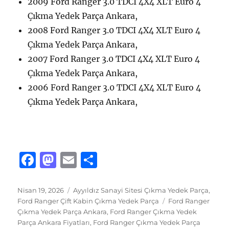
2009 Ford Ranger 3.0 TDCI 4X4 XLT Euro 4
Çıkma Yedek Parça Ankara,
2008 Ford Ranger 3.0 TDCI 4X4 XLT Euro 4
Çıkma Yedek Parça Ankara,
2007 Ford Ranger 3.0 TDCI 4X4 XLT Euro 4
Çıkma Yedek Parça Ankara,
2006 Ford Ranger 3.0 TDCI 4X4 XLT Euro 4
Çıkma Yedek Parça Ankara,
F
M
E
S
a
a
m
h
c
st
ai
a
Yayın
Kategoriler
Nisan 19, 2026
Ayyıldız Sanayi Sitesi Çıkma Yedek Parça
,
tarihi
Etiketler
Ford Ranger Çift Kabin Çıkma Yedek Parça
Ford Ranger
e
o
l
re
Çıkma Yedek Parça Ankara
,
Ford Ranger Çıkma Yedek
b
d
Parça Ankara Fiyatları
,
Ford Ranger Çıkma Yedek Parça