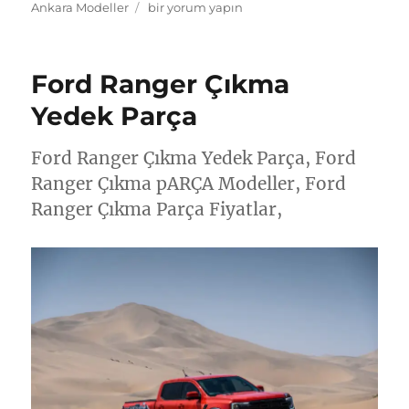
Ford
Ankara Modeller
bir yorum yapın
o
o
Ranger
o
n
Çıkma
Yedek
k
Ford Ranger Çıkma
Parça
Ankara
Yedek Parça
için
Ford Ranger Çıkma Yedek Parça, Ford
Ranger Çıkma pARÇA Modeller, Ford
Ranger Çıkma Parça Fiyatlar,